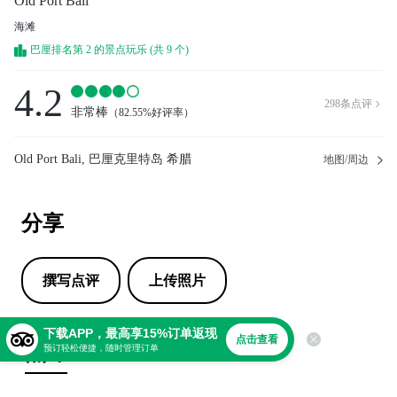
Old Port Bali
海滩
巴厘排名第 2 的景点玩乐 (共 9 个)
4.2
298
条点评

非常棒
（
82.55%好评率
）
Old Port Bali, 巴厘克里特岛 希腊
地图/周边
分享
撰写点评
上传照片
下载APP，最高享15%订单返现
点击查看
点评
预订轻松便捷，随时管理订单