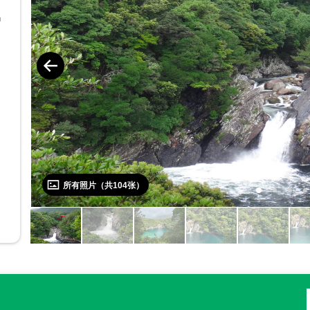
。
岛
坦
从
流
看
所有照片（共
104
张）