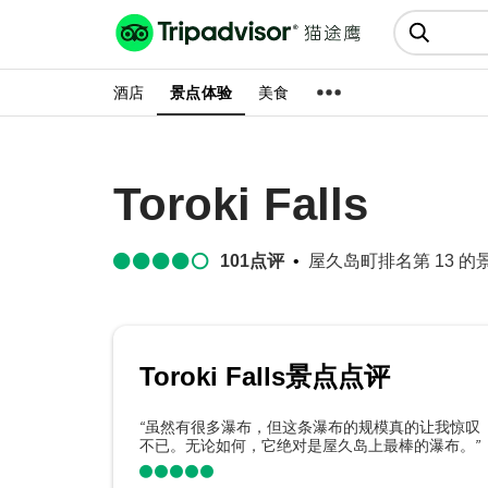
猫途鹰:景点、酒店、美食十亿条
点评
酒店
景点体验
美食
Toroki Falls
101
点评
屋久岛町排名第 13 的景点
Toroki Falls景点点评
“
虽然有很多瀑布，但这条瀑布的规模真的让我惊叹
不已。无论如何，它绝对是屋久岛上最棒的瀑布。
”