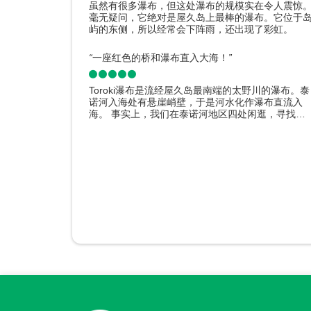
虽然有很多瀑布，但这处瀑布的规模实在令人震惊
毫无疑问，它绝对是屋久岛上最棒的瀑布。它位于
屿的东侧，所以经常会下阵雨，还出现了彩虹。
“
一座红色的桥和瀑布直入大海！
”
Toroki瀑布是流经屋久岛最南端的太野川的瀑布。泰
诺河入海处有悬崖峭壁，于是河水化作瀑布直流入
海。 事实上，我们在泰诺河地区四处闲逛，寻找一
个可以看到 Toroki 瀑布的地方。我在环岛的县道边
上发现了一块“Toroki Falls”的小招牌。土特产店“蓬
馆”的马路对面就是通向Toroki Falls的步道入口。 沿
着颇为荒凉的长廊而下，便是一个狭窄的瞭望台。
那里可以看到横跨县道的红色大桥，桥下可以看到
向大海的虎木瀑布。这里的海是一个小海湾，可以
到从陆地流入大海的瀑布。
点评