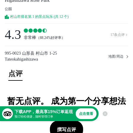
Higashizawa Rose Park
公园
村山市排名第 1 的景点玩乐 (共 12 个)
4.3
17
条点评

非常棒
（
88.24%好评率
）
995-0023 山形县 村山市 1-25
地图/周边
Tateokahigashizawa
点评
暂无点评。 成为第一个分享想法
的人！
下载APP，最高享15%订单返现
点击查看
预订轻松便捷，随时管理订单
撰写点评