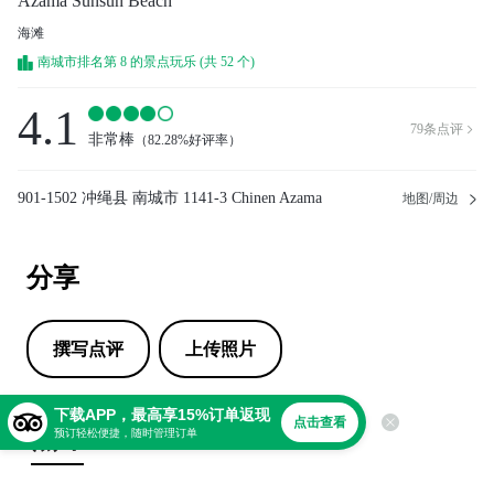
Azama Sunsun Beach
海滩
南城市排名第 8 的景点玩乐 (共 52 个)
4.1
79
条点评

非常棒
（
82.28%好评率
）
901-1502 冲绳县 南城市 1141-3 Chinen Azama
地图/周边
分享
撰写点评
上传照片
下载APP，最高享15%订单返现
点击查看
点评
预订轻松便捷，随时管理订单