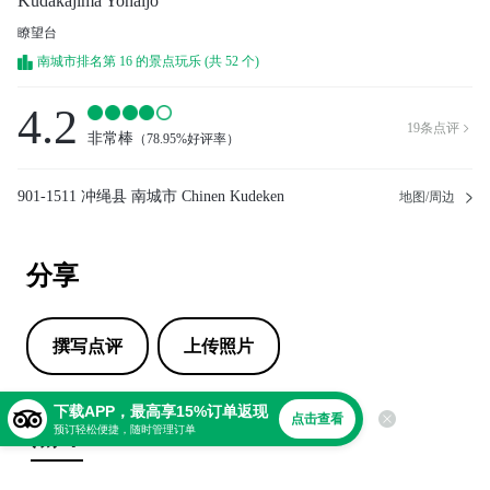
Kudakajima Yohaijo
瞭望台
南城市排名第 16 的景点玩乐 (共 52 个)
4.2
19
条点评

非常棒
（
78.95%好评率
）
901-1511 冲绳县 南城市 Chinen Kudeken
地图/周边
分享
撰写点评
上传照片
下载APP，最高享15%订单返现
点击查看
点评
预订轻松便捷，随时管理订单